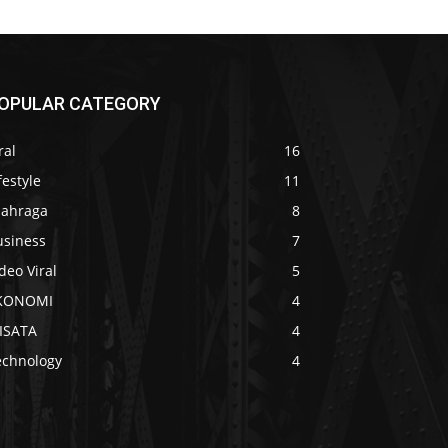
OPULAR CATEGORY
ral
16
festyle
11
lahraga
8
usiness
7
deo Viral
5
KONOMI
4
ISATA
4
echnology
4