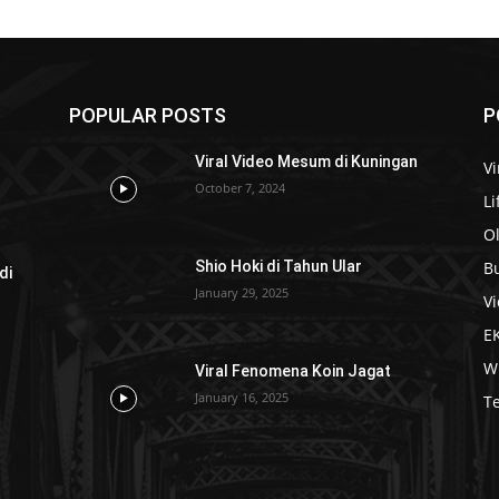
POPULAR POSTS
P
Viral Video Mesum di Kuningan
Vi
October 7, 2024
Li
O
B
Shio Hoki di Tahun Ular
di
January 29, 2025
Vi
E
W
Viral Fenomena Koin Jagat
January 16, 2025
T