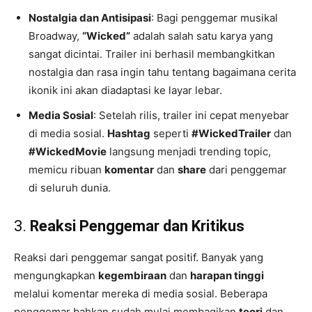
Nostalgia dan Antisipasi
: Bagi penggemar musikal
Broadway,
“Wicked”
adalah salah satu karya yang
sangat dicintai. Trailer ini berhasil membangkitkan
nostalgia dan rasa ingin tahu tentang bagaimana cerita
ikonik ini akan diadaptasi ke layar lebar.
Media Sosial
: Setelah rilis, trailer ini cepat menyebar
di media sosial.
Hashtag
seperti
#WickedTrailer
dan
#WickedMovie
langsung menjadi trending topic,
memicu ribuan
komentar
dan
share
dari penggemar
di seluruh dunia.
3.
Reaksi Penggemar dan Kritikus
Reaksi dari penggemar sangat positif. Banyak yang
mengungkapkan
kegembiraan
dan
harapan tinggi
melalui komentar mereka di media sosial. Beberapa
penggemar bahkan sudah mulai membagikan
teori
dan