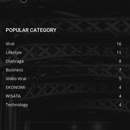
POPULAR CATEGORY
Viral
16
Lifestyle
11
Olahraga
8
Business
7
Video Viral
5
EKONOMI
4
WISATA
4
Technology
4