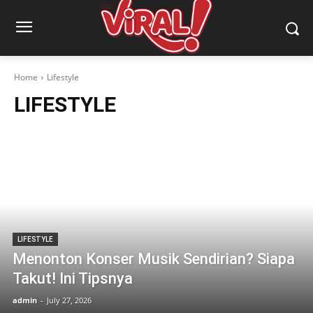
Home
Lifestyle
LIFESTYLE
LIFESTYLE
Menonton Konser Musik Sendirian? Siapa
Takut! Ini Tipsnya
admin
-
July 27, 2026