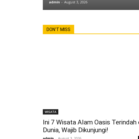
admin
-
August 3, 2026
DON'T MISS
WISATA
Ini 7 Wisata Alam Oasis Terindah 
Dunia, Wajib Dikunjungi!
admin
-
August 3, 2026