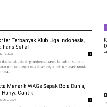
K
rter Terbanyak Klub Liga Indonesia,
D
 Fans Setia!
ad
y 10, 2026
0
i klub sepak bola di liga Indonesia tanpa kehadiran suporter!
ftar para fans sepak bola dalam negeri selalu menarik untuk
arena...
akta Menarik WAGs Sepak Bola Dunia,
 Hanya Cantik!
E
nuary 2, 2026
0
Ke