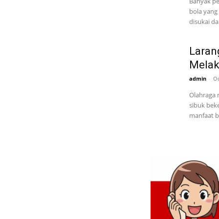
Banyak pe
bola yang 
disukai dan
Larang
Melak
admin
-
Oc
Olahraga m
sibuk beke
manfaat b