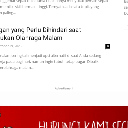
nggemar sepak bola dunia tidak hanya menyukai pemain sepak
Bi
memiliki skill bermain tinggi. Ternyata, ada satu topik yang
sa
 paling...
Du
an yang Perlu Dihindari saat
ukan Olahraga Malam
tober 29, 2025
0
alam seringkali menjadi opsi alternatif di saat Anda sedang
rja pada pagi hari, namun ingin tubuh tetap bugar. Dibalik
erolahraga malam,...
Advertisment