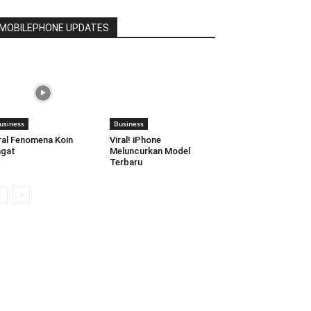
MOBILEPHONE UPDATES
usiness
Business
ral Fenomena Koin
Viral! iPhone
agat
Meluncurkan Model
Terbaru