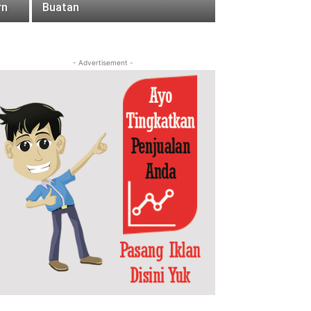
rn
Buatan
- Advertisement -