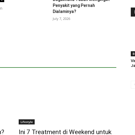
Penyakit yang Pernah
an
Dialaminya?
July 7, 2026
B
Vi
J
Lifestyle
n?
Ini 7 Treatment di Weekend untuk