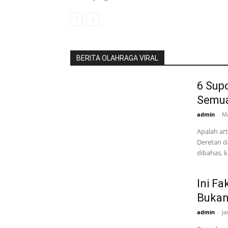
BERITA OLAHRAGA VIRAL
6 Supo
Semua
admin
-
Ma
Apalah art
Deretan da
dibahas, k
Ini F
Bukan
admin
-
Ja